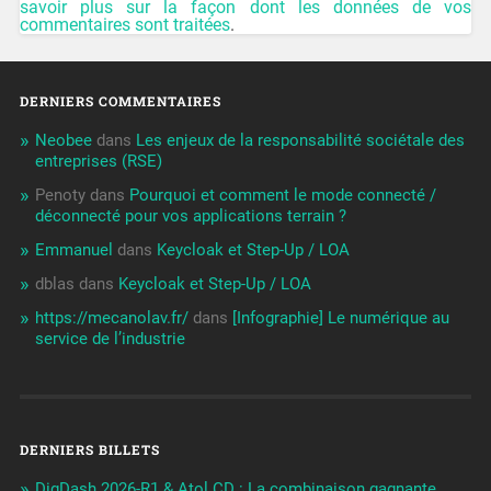
savoir plus sur la façon dont les données de vos
commentaires sont traitées
.
DERNIERS COMMENTAIRES
Neobee
dans
Les enjeux de la responsabilité sociétale des
entreprises (RSE)
Penoty
dans
Pourquoi et comment le mode connecté /
déconnecté pour vos applications terrain ?
Emmanuel
dans
Keycloak et Step-Up / LOA
dblas
dans
Keycloak et Step-Up / LOA
https://mecanolav.fr/
dans
[Infographie] Le numérique au
service de l’industrie
DERNIERS BILLETS
DigDash 2026-R1 & Atol CD : La combinaison gagnante