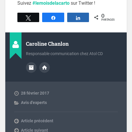
Suivez
#lemoisdelacarto
sur Twitter !
0
Tweetez
Partagez
Partagez
PARTAGES
Caroline Chanlon
Responsable communication chez Atol CD
28 février 2017
Avis d'experts
Previous post
Next post