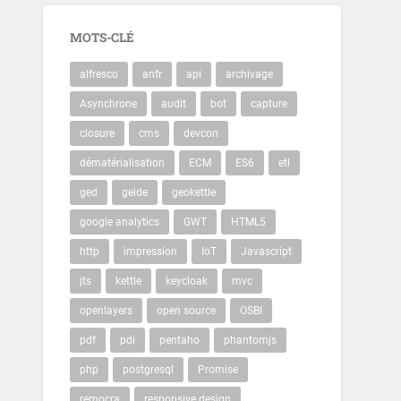
MOTS-CLÉ
alfresco
anfr
api
archivage
Asynchrone
audit
bot
capture
closure
cms
devcon
dématérialisation
ECM
ES6
etl
ged
geide
geokettle
google analytics
GWT
HTML5
http
impression
IoT
Javascript
jts
kettle
keycloak
mvc
openlayers
open source
OSBI
pdf
pdi
pentaho
phantomjs
php
postgresql
Promise
remocra
responsive design