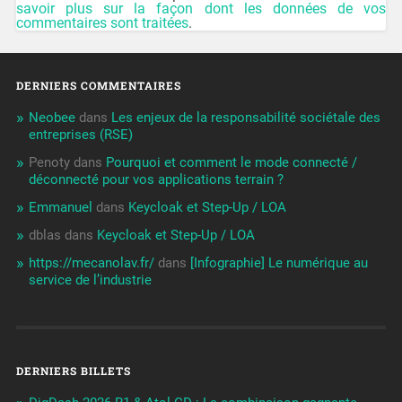
savoir plus sur la façon dont les données de vos
commentaires sont traitées
.
DERNIERS COMMENTAIRES
Neobee
dans
Les enjeux de la responsabilité sociétale des
entreprises (RSE)
Penoty
dans
Pourquoi et comment le mode connecté /
déconnecté pour vos applications terrain ?
Emmanuel
dans
Keycloak et Step-Up / LOA
dblas
dans
Keycloak et Step-Up / LOA
https://mecanolav.fr/
dans
[Infographie] Le numérique au
service de l’industrie
DERNIERS BILLETS