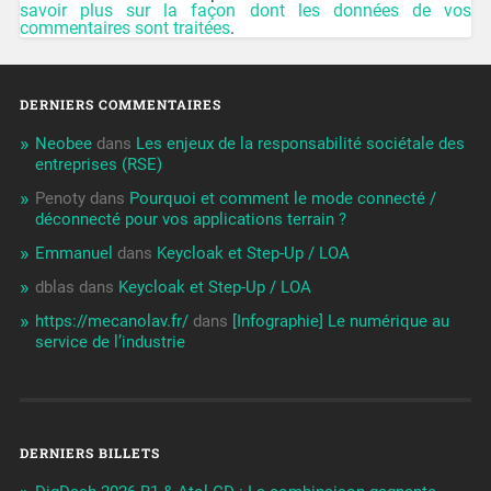
savoir plus sur la façon dont les données de vos
commentaires sont traitées
.
DERNIERS COMMENTAIRES
Neobee
dans
Les enjeux de la responsabilité sociétale des
entreprises (RSE)
Penoty
dans
Pourquoi et comment le mode connecté /
déconnecté pour vos applications terrain ?
Emmanuel
dans
Keycloak et Step-Up / LOA
dblas
dans
Keycloak et Step-Up / LOA
https://mecanolav.fr/
dans
[Infographie] Le numérique au
service de l’industrie
DERNIERS BILLETS