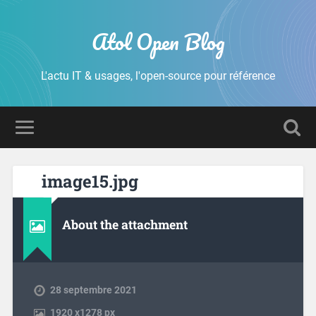
Atol Open Blog
L'actu IT & usages, l'open-source pour référence
image15.jpg
About the attachment
28 septembre 2021
1920
x
1278 px