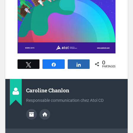
0
Tweetez
Partagez
Partagez
PARTAGES
Caroline Chanlon
Responsable communication chez Atol CD