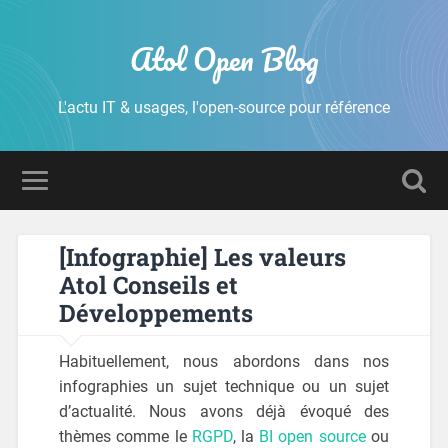
Atol Open Blog
L'actu IT & usages, l'open-source pour référence
[Infographie] Les valeurs
Atol Conseils et
Développements
Habituellement, nous abordons dans nos
infographies un sujet technique ou un sujet
d’actualité. Nous avons déjà évoqué des
thèmes comme le
RGPD
, la
BI open source
ou