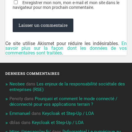
Enregistrer mon nom, mon e-mail et mon site dans le
navigateur pour mon prochain commentaire.
Ce site utilise Akismet pour réduire les indésirables.
En
savoir plus sur la façon dont les données de vos
commentaires sont traitées
.
DERNIERS COMMENTAIRES
Neobee
dans
Les enjeux de la responsabilité sociétale des
entreprises (RSE)
Penoty
dans
Pourquoi et comment le mode connecté /
déconnecté pour vos applications terrain ?
Emmanuel
dans
Keycloak et Step-Up / LOA
dblas
dans
Keycloak et Step-Up / LOA
https://mecanolav.fr/
dans
[Infographie] Le numérique au