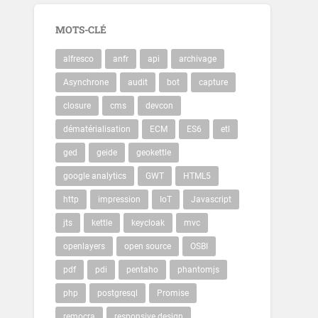
MOTS-CLÉ
alfresco
anfr
api
archivage
Asynchrone
audit
bot
capture
closure
cms
devcon
dématérialisation
ECM
ES6
etl
ged
geide
geokettle
google analytics
GWT
HTML5
http
impression
IoT
Javascript
jts
kettle
keycloak
mvc
openlayers
open source
OSBI
pdf
pdi
pentaho
phantomjs
php
postgresql
Promise
remocra
responsive design