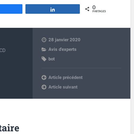
0
Partagez
Partagez
PARTAGES
28 janvier 2020
Avis d'experts
 CD
bot
Previous post
Next post
aire