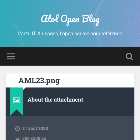
Atol Open Blog
L'actu IT & usages, l'open-source pour référence
AML23.png
About the attachment
21 août 2020
500
x
500 px