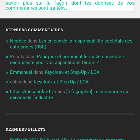
savoir plus sur la façon dont les données de vos
commentaires sont traitées
.
DERNIERS COMMENTAIRES
Neobee
dans
Les enjeux de la responsabilité sociétale des
entreprises (RSE)
Penoty
dans
Pourquoi et comment le mode connecté /
déconnecté pour vos applications terrain ?
Emmanuel
dans
Keycloak et Step-Up / LOA
dblas
dans
Keycloak et Step-Up / LOA
https://mecanolav.fr/
dans
[Infographie] Le numérique au
service de l’industrie
DERNIERS BILLETS