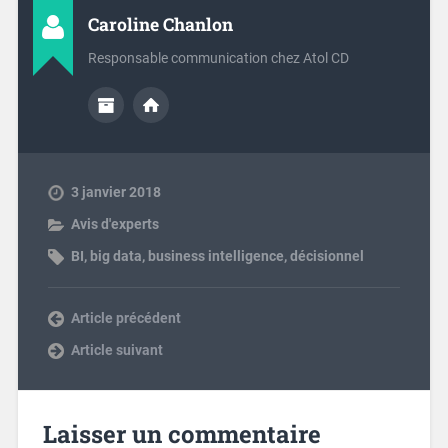
Caroline Chanlon
Responsable communication chez Atol CD
3 janvier 2018
Avis d'experts
BI
,
big data
,
business intelligence
,
décisionnel
Previous post
Next post
Laisser un commentaire