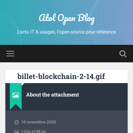
Atol Open Blog
L'actu IT & usages, l'open-source pour référence
billet-blockchain-2-14.gif
About the attachment
10 novembre 2020
1164
x
748 px