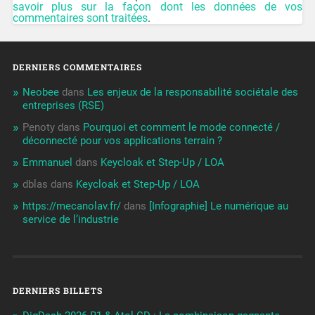
savoir plus sur la façon dont les données de vos
commentaires sont traitées
.
DERNIERS COMMENTAIRES
Neobee
dans
Les enjeux de la responsabilité sociétale des
entreprises (RSE)
Penoty
dans
Pourquoi et comment le mode connecté /
déconnecté pour vos applications terrain ?
Emmanuel
dans
Keycloak et Step-Up / LOA
dblas
dans
Keycloak et Step-Up / LOA
https://mecanolav.fr/
dans
[Infographie] Le numérique au
service de l’industrie
DERNIERS BILLETS