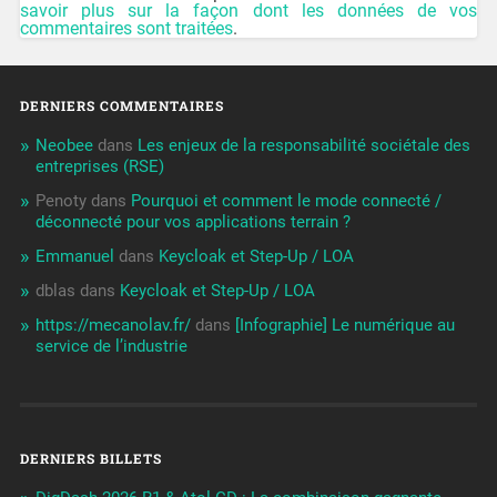
savoir plus sur la façon dont les données de vos
commentaires sont traitées
.
DERNIERS COMMENTAIRES
Neobee
dans
Les enjeux de la responsabilité sociétale des
entreprises (RSE)
Penoty
dans
Pourquoi et comment le mode connecté /
déconnecté pour vos applications terrain ?
Emmanuel
dans
Keycloak et Step-Up / LOA
dblas
dans
Keycloak et Step-Up / LOA
https://mecanolav.fr/
dans
[Infographie] Le numérique au
service de l’industrie
DERNIERS BILLETS