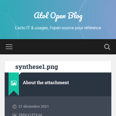
Atol Open Blog
L'actu IT & usages, l'open-source pour référence
synthese1.png
About the attachment
21 décembre 2021
2804
x
1474 px