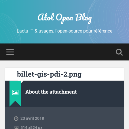
Atol Open Blog
L'actu IT & usages, l'open-source pour référence
billet-gis-pdi-2.png
About the attachment
23 avril 2018
514
x
524 px