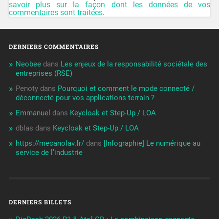
savoir plus sur la façon dont les données de vos
commentaires sont traitées
.
DERNIERS COMMENTAIRES
Neobee
dans
Les enjeux de la responsabilité sociétale des
entreprises (RSE)
Penoty
dans
Pourquoi et comment le mode connecté /
déconnecté pour vos applications terrain ?
Emmanuel
dans
Keycloak et Step-Up / LOA
dblas
dans
Keycloak et Step-Up / LOA
https://mecanolav.fr/
dans
[Infographie] Le numérique au
service de l’industrie
DERNIERS BILLETS