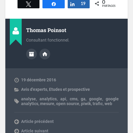
0
Tweetez
Partagez
Partagez
19
PARTAGES
Thomas Poinsot
Consultant fonctionnel.
19 décembre 2016
Avis d'experts
,
Etudes et prospective
analyse
,
analytics
,
api
,
cms
,
ga
,
google
,
google
analytics
,
mesure
,
open source
,
piwik
,
trafic
,
web
Previous post
Next post