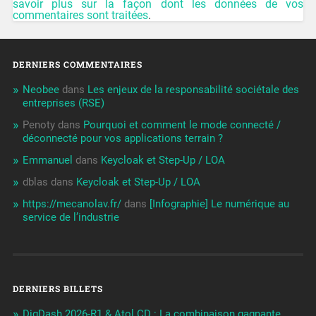
savoir plus sur la façon dont les données de vos
commentaires sont traitées
.
DERNIERS COMMENTAIRES
Neobee
dans
Les enjeux de la responsabilité sociétale des
entreprises (RSE)
Penoty
dans
Pourquoi et comment le mode connecté /
déconnecté pour vos applications terrain ?
Emmanuel
dans
Keycloak et Step-Up / LOA
dblas
dans
Keycloak et Step-Up / LOA
https://mecanolav.fr/
dans
[Infographie] Le numérique au
service de l’industrie
DERNIERS BILLETS
DigDash 2026-R1 & Atol CD : La combinaison gagnante