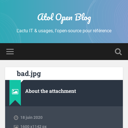
Atol Open Blog
L'actu IT & usages, l'open-source pour référence
bad.jpg
About the attachment
18 juin 2020
1600
x
1142 px