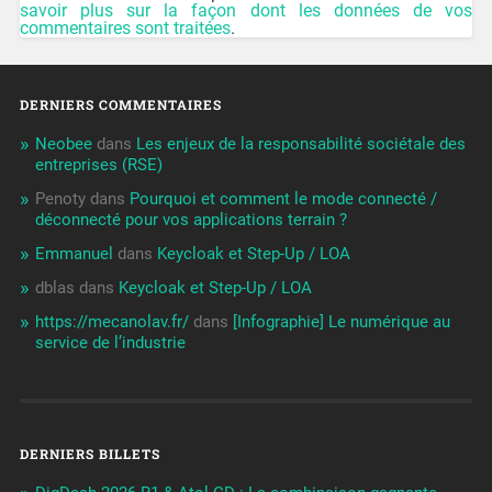
savoir plus sur la façon dont les données de vos
commentaires sont traitées
.
DERNIERS COMMENTAIRES
Neobee
dans
Les enjeux de la responsabilité sociétale des
entreprises (RSE)
Penoty
dans
Pourquoi et comment le mode connecté /
déconnecté pour vos applications terrain ?
Emmanuel
dans
Keycloak et Step-Up / LOA
dblas
dans
Keycloak et Step-Up / LOA
https://mecanolav.fr/
dans
[Infographie] Le numérique au
service de l’industrie
DERNIERS BILLETS