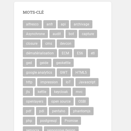
MOTS-CLÉ
alfresco
anfr
api
archivage
Asynchrone
audit
bot
capture
closure
cms
devcon
dématérialisation
ECM
ES6
etl
ged
geide
geokettle
google analytics
GWT
HTML5
http
impression
IoT
Javascript
jts
kettle
keycloak
mvc
openlayers
open source
OSBI
pdf
pdi
pentaho
phantomjs
php
postgresql
Promise
remocra
responsive design