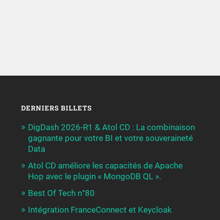
DERNIERS BILLETS
DigDash 2026-R1 & Atol CD : La combinaison
gagnante pour votre BI et votre souveraineté
Data
Atol CD améliore les capacités de Apache
Hop avec le plugin « MongoDB QL ».
Best Of Tech n°80
Intégration FranceConnect et Keycloak