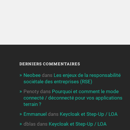
DERNIERS COMMENTAIRES
Neobee
dans
Les enjeux de la responsabilité
sociétale des entreprises (RSE)
Penoty
dans
Pourquoi et comment le mode
connecté / déconnecté pour vos applications
terrain ?
Emmanuel
dans
Keycloak et Step-Up / LOA
dblas
dans
Keycloak et Step-Up / LOA