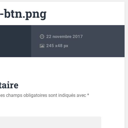
e-btn.png
22 novembre 2017
245
x
48 px
aire
es champs obligatoires sont indiqués avec
*