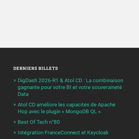
DERNIERS BILLETS
DigDash 2026-R1 & Atol CD : La combinaison
gagnante pour votre BI et votre souveraineté
Data
Atol CD améliore les capacités de Apache
Hop avec le plugin « MongoDB QL ».
Best Of Tech n°80
Intégration FranceConnect et Keycloak