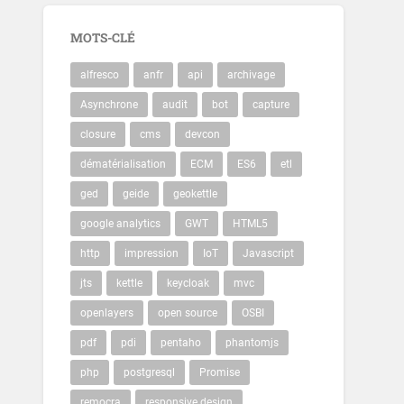
MOTS-CLÉ
alfresco
anfr
api
archivage
Asynchrone
audit
bot
capture
closure
cms
devcon
dématérialisation
ECM
ES6
etl
ged
geide
geokettle
google analytics
GWT
HTML5
http
impression
IoT
Javascript
jts
kettle
keycloak
mvc
openlayers
open source
OSBI
pdf
pdi
pentaho
phantomjs
php
postgresql
Promise
remocra
responsive design