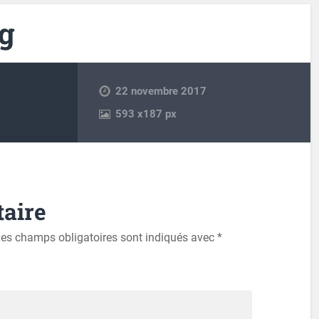
ng
22 novembre 2017
593
x
187 px
aire
es champs obligatoires sont indiqués avec
*