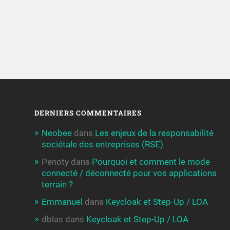
DERNIERS COMMENTAIRES
Neobee
dans
Les enjeux de la responsabilité
sociétale des entreprises (RSE)
Penoty
dans
Pourquoi et comment le mode
connecté / déconnecté pour vos applications
terrain ?
Emmanuel
dans
Keycloak et Step-Up / LOA
dblas
dans
Keycloak et Step-Up / LOA