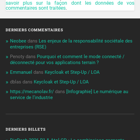
savoir plus sur la façon dont les données de vos
commentaires sont traitées
.
DERNIERS COMMENTAIRES
Neobee
dans
Les enjeux de la responsabilité sociétale des
entreprises (RSE)
Penoty
dans
Pourquoi et comment le mode connecté /
déconnecté pour vos applications terrain ?
Emmanuel
dans
Keycloak et Step-Up / LOA
dblas
dans
Keycloak et Step-Up / LOA
https://mecanolav.fr/
dans
[Infographie] Le numérique au
service de l’industrie
DERNIERS BILLETS