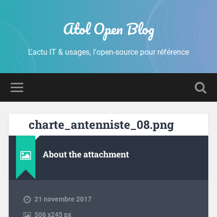
Atol Open Blog
L'actu IT & usages, l'open-source pour référence
charte_antenniste_08.png
About the attachment
21 novembre 2017
506
x
245 px