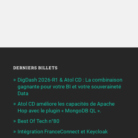
DERNIERS BILLETS
DigDash 2026-R1 & Atol CD : La combinaison
gagnante pour votre BI et votre souveraineté
Data
Atol CD améliore les capacités de Apache
Hop avec le plugin « MongoDB QL ».
Best Of Tech n°80
Intégration FranceConnect et Keycloak