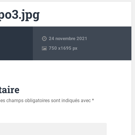
po3.jpg
24 novembre 2021
750
x
1695 px
aire
es champs obligatoires sont indiqués avec
*