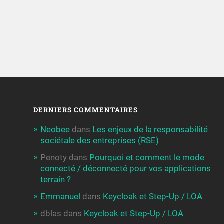
DERNIERS COMMENTAIRES
Neobee
dans
Les enjeux de la responsabilité
sociétale des entreprises (RSE)
Penoty
dans
Pourquoi et comment le mode
connecté / déconnecté pour vos applications
terrain ?
Emmanuel
dans
Keycloak et Step-Up / LOA
dblas
dans
Keycloak et Step-Up / LOA