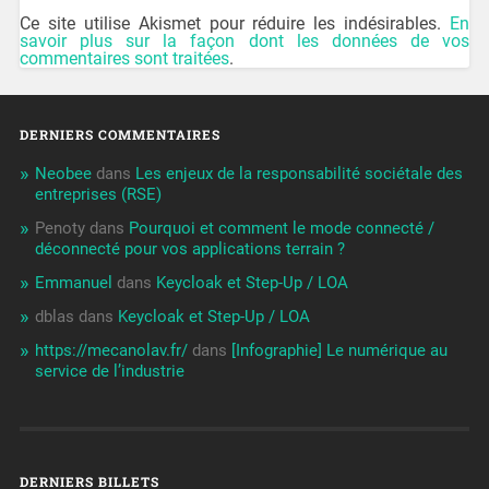
Ce site utilise Akismet pour réduire les indésirables.
En
savoir plus sur la façon dont les données de vos
commentaires sont traitées
.
DERNIERS COMMENTAIRES
Neobee
dans
Les enjeux de la responsabilité sociétale des
entreprises (RSE)
Penoty
dans
Pourquoi et comment le mode connecté /
déconnecté pour vos applications terrain ?
Emmanuel
dans
Keycloak et Step-Up / LOA
dblas
dans
Keycloak et Step-Up / LOA
https://mecanolav.fr/
dans
[Infographie] Le numérique au
service de l’industrie
DERNIERS BILLETS