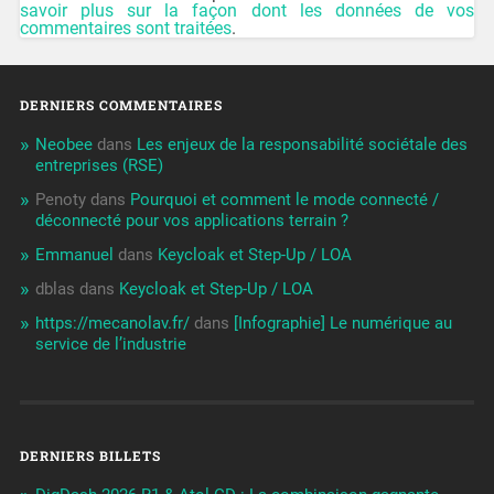
savoir plus sur la façon dont les données de vos
commentaires sont traitées
.
DERNIERS COMMENTAIRES
Neobee
dans
Les enjeux de la responsabilité sociétale des
entreprises (RSE)
Penoty
dans
Pourquoi et comment le mode connecté /
déconnecté pour vos applications terrain ?
Emmanuel
dans
Keycloak et Step-Up / LOA
dblas
dans
Keycloak et Step-Up / LOA
https://mecanolav.fr/
dans
[Infographie] Le numérique au
service de l’industrie
DERNIERS BILLETS