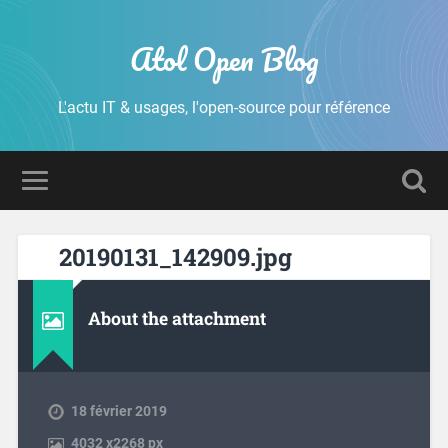
Atol Open Blog
L'actu IT & usages, l'open-source pour référence
20190131_142909.jpg
About the attachment
18 février 2019
4032
x
2268 px