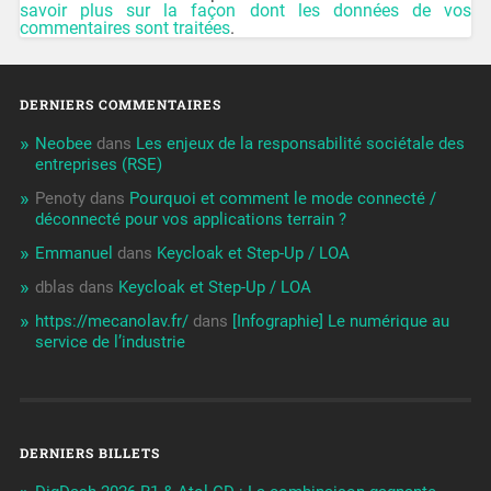
savoir plus sur la façon dont les données de vos
commentaires sont traitées
.
DERNIERS COMMENTAIRES
Neobee
dans
Les enjeux de la responsabilité sociétale des
entreprises (RSE)
Penoty
dans
Pourquoi et comment le mode connecté /
déconnecté pour vos applications terrain ?
Emmanuel
dans
Keycloak et Step-Up / LOA
dblas
dans
Keycloak et Step-Up / LOA
https://mecanolav.fr/
dans
[Infographie] Le numérique au
service de l’industrie
DERNIERS BILLETS