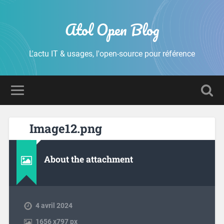
Atol Open Blog
L'actu IT & usages, l'open-source pour référence
Image12.png
About the attachment
4 avril 2024
1656
x
797 px