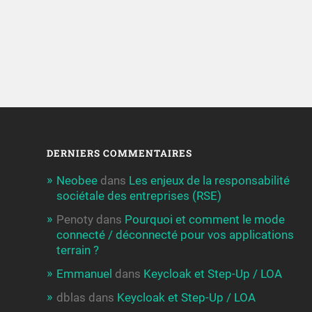
DERNIERS COMMENTAIRES
Neobee
dans
Les enjeux de la responsabilité
sociétale des entreprises (RSE)
Penoty
dans
Pourquoi et comment le mode
connecté / déconnecté pour vos applications
terrain ?
Emmanuel
dans
Keycloak et Step-Up / LOA
dblas
dans
Keycloak et Step-Up / LOA