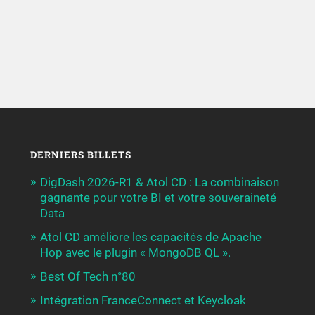
DERNIERS BILLETS
DigDash 2026-R1 & Atol CD : La combinaison
gagnante pour votre BI et votre souveraineté
Data
Atol CD améliore les capacités de Apache
Hop avec le plugin « MongoDB QL ».
Best Of Tech n°80
Intégration FranceConnect et Keycloak