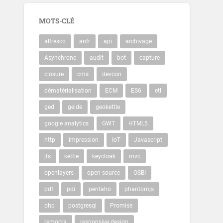
MOTS-CLÉ
alfresco
anfr
api
archivage
Asynchrone
audit
bot
capture
closure
cms
devcon
dématérialisation
ECM
ES6
etl
ged
geide
geokettle
google analytics
GWT
HTML5
http
impression
IoT
Javascript
jts
kettle
keycloak
mvc
openlayers
open source
OSBI
pdf
pdi
pentaho
phantomjs
php
postgresql
Promise
remocra
responsive design