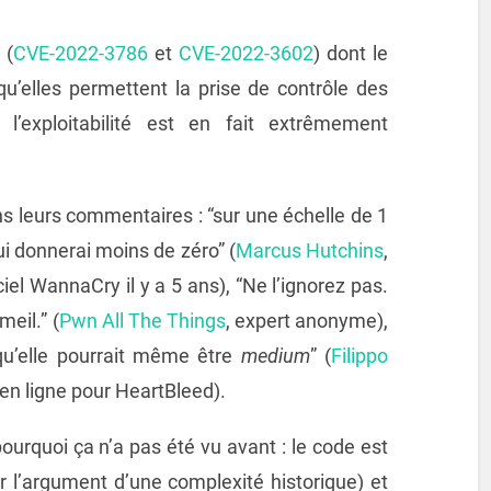
 (
CVE-2022-3786
et
CVE-2022-3602
) dont le
u’elles permettent la prise de contrôle des
l’exploitabilité est en fait extrêmement
 leurs commentaires : “sur une échelle de 1
ui donnerai moins de zéro” (
Marcus Hutchins
,
iel WannaCry il y a 5 ans), “Ne l’ignorez pas.
eil.” (
Pwn All The Things
, expert anonyme),
u’elle pourrait même être
medium
” (
Filippo
t en ligne pour HeartBleed).
rquoi ça n’a pas été vu avant : le code est
 l’argument d’une complexité historique) et