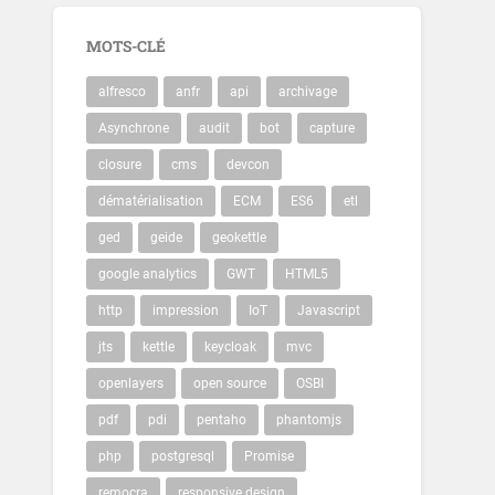
MOTS-CLÉ
alfresco
anfr
api
archivage
Asynchrone
audit
bot
capture
closure
cms
devcon
dématérialisation
ECM
ES6
etl
ged
geide
geokettle
google analytics
GWT
HTML5
http
impression
IoT
Javascript
jts
kettle
keycloak
mvc
openlayers
open source
OSBI
pdf
pdi
pentaho
phantomjs
php
postgresql
Promise
remocra
responsive design