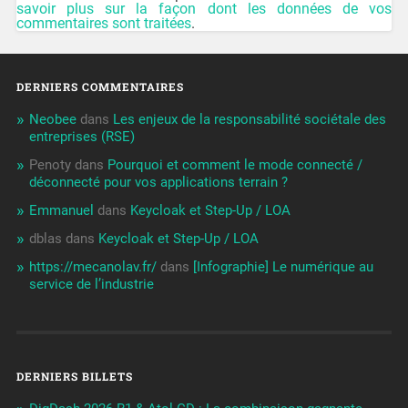
savoir plus sur la façon dont les données de vos
commentaires sont traitées
.
DERNIERS COMMENTAIRES
Neobee
dans
Les enjeux de la responsabilité sociétale des
entreprises (RSE)
Penoty
dans
Pourquoi et comment le mode connecté /
déconnecté pour vos applications terrain ?
Emmanuel
dans
Keycloak et Step-Up / LOA
dblas
dans
Keycloak et Step-Up / LOA
https://mecanolav.fr/
dans
[Infographie] Le numérique au
service de l’industrie
DERNIERS BILLETS