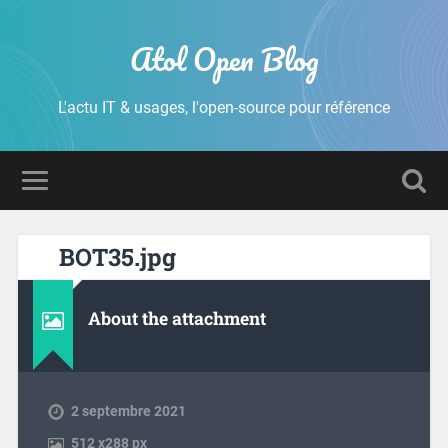
Atol Open Blog
L'actu IT & usages, l'open-source pour référence
BOT35.jpg
About the attachment
2 septembre 2021
512
x
288 px