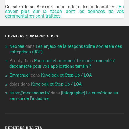
Ce site utilise Akismet pour réduire les indésirables.
En
savoir plus sur la façon dont les données de vos
commentaires sont traitées
.
DERNIERS COMMENTAIRES
Neobee
dans
Les enjeux de la responsabilité sociétale des
entreprises (RSE)
Penoty
dans
Pourquoi et comment le mode connecté /
déconnecté pour vos applications terrain ?
Emmanuel
dans
Keycloak et Step-Up / LOA
dblas
dans
Keycloak et Step-Up / LOA
https://mecanolav.fr/
dans
[Infographie] Le numérique au
service de l’industrie
DERNIERS BILLETS