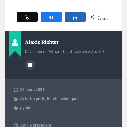
0
Tweetez
Partagez
Partagez
PARTAGES
Alexis Richter
Développeur Python - Lead Tech chez Atol CD
23 mars 2021
Avis d'experts
,
Billets techniques
python
Previous post